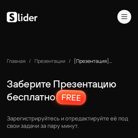
Главная
Презентации
[Презентация]
тригонометрические
вычисления в
картографии,
Заберите Презентацию
архитектуре и
экономике
бесплатно
FREE
Шаблоны
Зарегистрируйтесь и отредактируйте её под
Блог
свои задачи за пару минут.