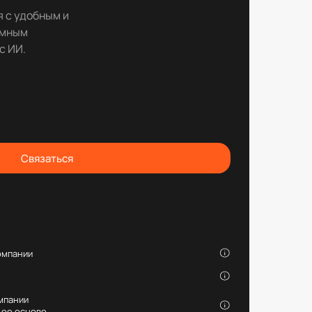
я с удобным и
умным
с ИИ.
Связаться
омпании
мпании
 ее основе